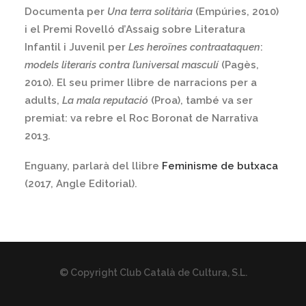
Documenta per
Una terra solitària
(Empúries, 2010)
i el Premi Rovelló d’Assaig sobre Literatura
Infantil i Juvenil per
Les heroïnes contraataquen
:
models literaris contra l’universal masculí
(Pagès,
2010). El seu primer llibre de narracions per a
adults,
La mala reputació
(Proa), també va ser
premiat: va rebre el Roc Boronat de Narrativa
2013.
Enguany, parlarà del llibre
Feminisme de butxaca
(2017, Angle Editorial).
© Copyright Club Català de Cultura, S.L.