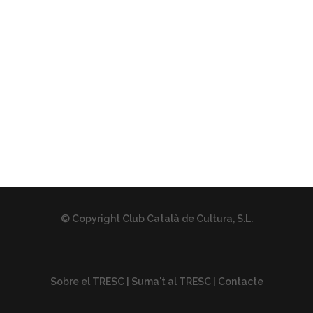
© Copyright Club Català de Cultura, S.L.
Sobre el TRESC
|
Suma't al TRESC
|
Contacte