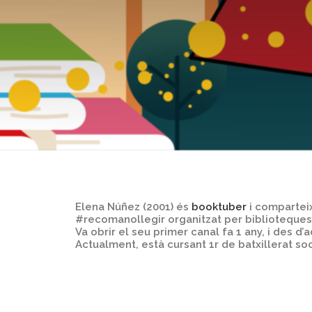
Elena Núñez (2001) és
booktuber
i comparteix
#recomanollegir organitzat per biblioteques
Va obrir el seu primer canal fa 1 any, i des 
Actualment, està cursant 1r de batxillerat soc