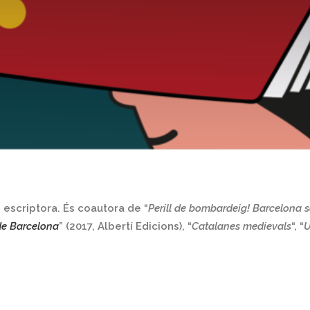
i escriptora. És coautora de “
Perill de bombardeig! Barcelona 
de Barcelona
” (2017, Albertí Edicions), “
Catalanes medievals
“, “
U