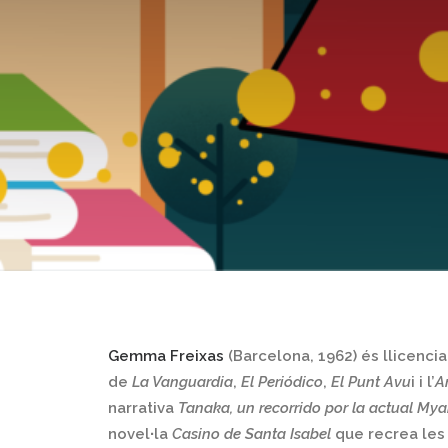
Gemma Freixas
(Barcelona, 1962) és llicenci
de
La Vanguardia
,
El Periódico
,
El Punt Avu
i i l’
A
narrativa
Tanaka, un recorrido por la actual My
novel∙la
Casino de Santa Isabel
que recrea les