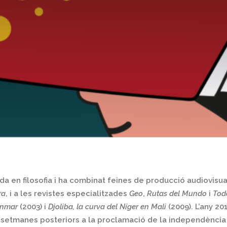
ada en filosofia i ha combinat feines de producció audiovisu
ra
, i a les revistes especialitzades
Geo
,
Rutas del Mundo
i
Tod
anmar
(2003) i
Djoliba, la curva del Níger en Mali
(2009). L’any 2
 setmanes posteriors a la proclamació de la independència