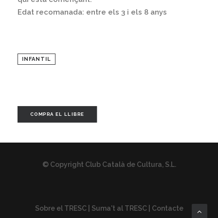
Edat recomanada: entre els 3 i els 8 anys
INFANTIL
COMPRA EL LLIBRE
© Copyright Club Català de Cultura, S.L.
Sobre el TRESC
|
Suma't al TRESC
|
Contacte