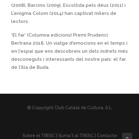
(2008), Barcino (2009), Escollida pels déus (2011) i
L’enigma Colom (2014) han captivat milers de
lectors.
‘El far’ (Columna edicions) Premi Prudenci
Bertrana 2018. Un viatge d’emocions en el temps i
en l’espai que ens descobreix un dels indrets més
desconeguts i interessants del nostre país: el far
de l’illa de Buda.
© Copyright Club Català de Cultura, S.L.
Sobre el TRESC
|
Suma't al TRESC
|
Contacte