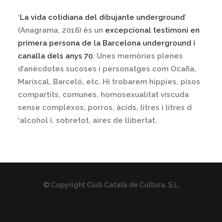
‘
La vida cotidiana del dibujante underground
’
(Anagrama, 2016) és un
excepcional testimoni en
primera persona de la Barcelona underground i
canalla dels anys 70
. Unes memòries plenes
d’anècdotes sucoses i personatges com Ocaña,
Mariscal, Barceló, etc. Hi trobarem hippies, pisos
compartits, comunes, homosexualitat viscuda
sense complexos, porros, àcids, litres i litres d
‘alcohol i, sobretot, aires de llibertat.
© Copyright Club Català de Cultura, S.L.