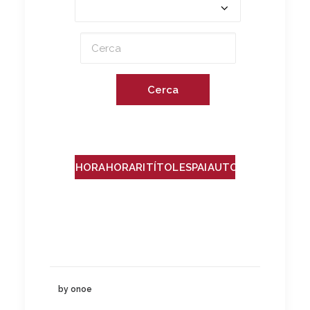
Cerca
HORA
HORARI
TÍTOL
ESPAI
AUTOR/A
by onoe