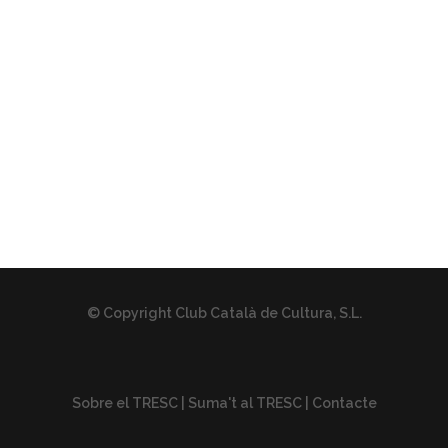
© Copyright Club Català de Cultura, S.L.
Sobre el TRESC
|
Suma't al TRESC
|
Contacte