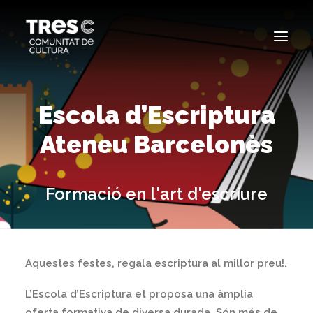
EDICIONS ANTERIORS
Escola d’Escriptura
SEARCH
Ateneu Barcelonès
Formació en l'art d'escriure
Aquestes festes, regala escriptura al millor preu!.
L’Escola d’Escriptura et proposa una àmplia
oferta formativa de diversa durada. Són més de