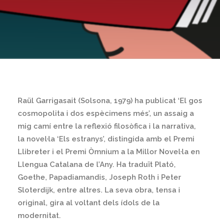
Raül Garrigasait (Solsona, 1979) ha publicat ‘El gos
cosmopolita i dos espècimens més’, un assaig a
mig camí entre la reflexió filosòfica i la narrativa,
la novel·la ‘Els estranys’, distingida amb el Premi
Llibreter i el Premi Òmnium a la Millor Novel·la en
Llengua Catalana de l’Any. Ha traduït Plató,
Goethe, Papadiamandis, Joseph Roth i Peter
Sloterdijk, entre altres. La seva obra, tensa i
original, gira al voltant dels ídols de la
modernitat.