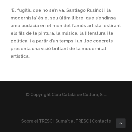
‘El fugitiu que no se’n va. Santiago Rusiñol i la
modernista’ és el seu últim llibre, que s’endinsa
amb audàcia en el món del famós artista, estirant
els fils de la pintura, la música, la literatura i la
política, i a partir d’un temps i un lloc concrets
presenta una visió brillant de la modernitat
artística.
© Copyright Club Català de Cultura, S.L.
Sobre el TRESC
|
Suma't al TRESC
|
Contacte