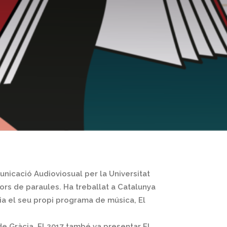
municació Audioviosual per la Universitat
s de paraules. Ha treballat a Catalunya
ia el seu propi programa de música, El
de Gràcia. El 2017 també va presentar El