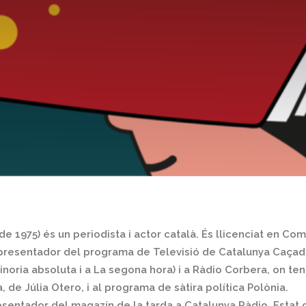
 de 1975) és un periodista i actor català. És llicenciat en Co
resentador del programa de Televisió de Catalunya Caçador
noria absoluta i a La segona hora) i a Ràdio Corbera, on ten
de Júlia Otero, i al programa de sàtira política Polònia.
esentador del magazín de la tarda a Catalunya Ràdio, Estat 