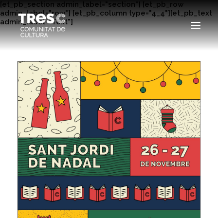
[et_pb_section admin_label="section"] [et_pb_row
admin_label="row"] [et_pb_column type="4_4"][et_pb_text
admin_label="Text"]
EDICIONS ANTERIORS
SEARCH