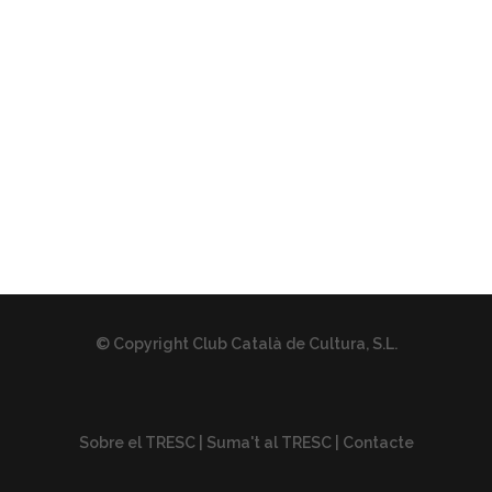
© Copyright Club Català de Cultura, S.L.
Sobre el TRESC
|
Suma't al TRESC
|
Contacte