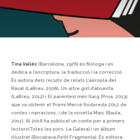
Tina Vallès
(Barcelona, 1976) és filòloga i es
dedica a l’escriptura, la traducció i la correcció.
És autora dels reculls de relats L’aeroplà del
Raval (LaBreu, 2006), Un altre got d’absenta
(LaBreu, 2012) i El parèntesi més llarg (Proa, 2013),
que va obtenir el Premi Mercè Rodoreda 2012 de
contes i narracions, i de la novel·la Maic (Baula,
2011). Al 2016 ha publicat un conte per a primers
lectors(Totes les pors, La Galera) i un àlbum
il·lustrat (Bocabava,Petit Fragmenta). És editora