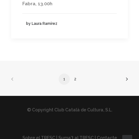
Fabra, 13.00h
by Laura Ramírez
1
2
© Copyright Club Català de Cultura, S.L.
Sobre el TRESC
|
Suma't al TRESC
|
Contacte