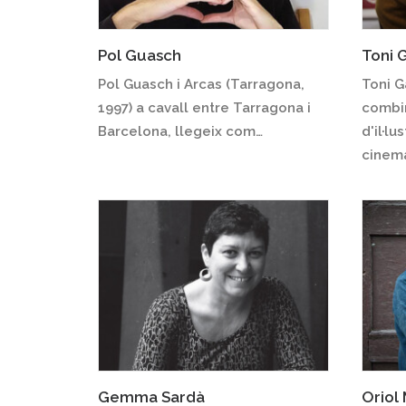
Pol Guasch
Toni 
Pol Guasch i Arcas (Tarragona,
Toni G
1997) a cavall entre Tarragona i
combin
Barcelona, llegeix com…
d'il·lu
cinem
Gemma Sardà
Oriol