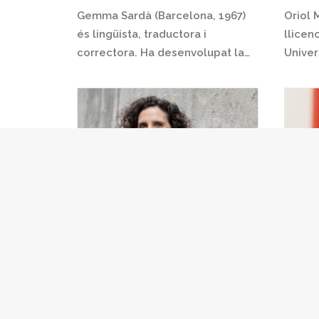
Gemma Sardà (Barcelona, 1967)
Oriol 
és lingüista, traductora i
llicen
correctora. Ha desenvolupat la…
Univer
Martina Ferrer
Marta
Martina Ferrer és dietista-
Marta 
nutricionista, especialista en
intèrp
psiconeuroimmunologia. Es va…
català 