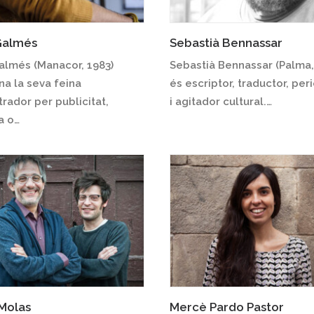
Galmés
Sebastià Bennassar
almés (Manacor, 1983)
Sebastià Bennassar (Palma,
a la seva feina
és escriptor, traductor, per
strador per publicitat,
i agitador cultural.…
a o…
 Molas
Mercè Pardo Pastor