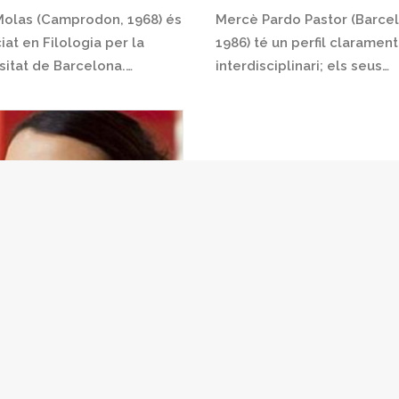
Molas (Camprodon, 1968) és
Mercè Pardo Pastor (Barce
ciat en Filologia per la
1986) té un perfil clarament
sitat de Barcelona.…
interdisciplinari; els seus…
 Morros
Morros és traductora i
ret d'anglès i japonès al
i al castellà.…